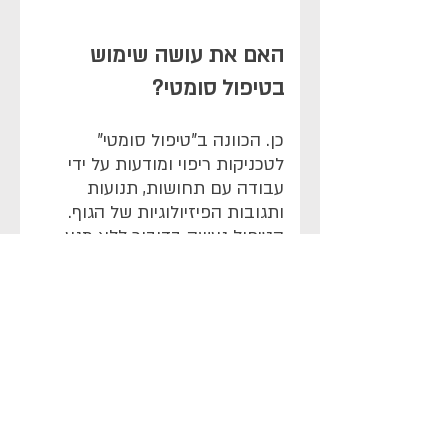
האם את עושה שימוש
בטיפול סומטי?
כן. הכוונה ב"טיפול סומטי"
לטכניקות ריפוי ומודעות על ידי
עבודה עם תחושות, תנועות
ותגובות הפיזיולוגיות של הגוף.
הטיפול נעשה בדיבור ללא מגע.
הגוף מחזיק מידע רב אודות מצבנו
ועל ידי הגברת המודעות ניתן
להבין טוב יותר את הקשר בין הגוף
לחוויות הרגשיות. סריקת גוף
עשויה לסייע לחקור ולטפל
בתגובות גופניות ללחץ ולחוויות
רגשיות. הטיפול עשוי לכלול
תרגילים לשחרור מתחים, עיבוד