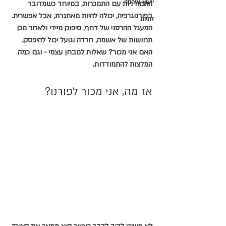
ייעוץ אירגוני
התמודדות עם התמכרות, במיוחד כשמדובר 
בפורנוגרפיה, יכולה להיות מאתגרת, אבל אפשרית.
זוגיות
המעגל ההרסני של דחף, סיפוק מיידי ולאחר מכן 
תחושות של אשמה, חרדה וגועל יכול להיפסק.
האם אני מכור? שאלות למבחן עצמי - וגם כמה 
המלצות להתמודדות.
אז מה, אני מכור לפורנו?ֿ