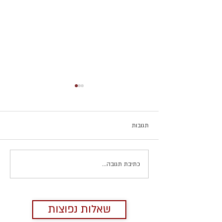
תגובות
כתיבת תגובה...
על משבר בטיפול ובגידות בחיי
הנישואין
שאלות נפוצות