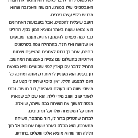
לא פשוט לדוד לדבר כאשר הוא מתאר את הצורך 
האובססיבי שלו בפורנו. הבושה והאכזבה שהוא 
מרגיש כלפי עצמו ניכרים. 
חשב שיצליח להפסיק, אבל בשבועות האחרונים 
הוא נמצא שעות באתר ומוציא המון כסף. החליט 
כבר כמה פעמים להימנע, החזיק מעמד שבועיים 
או שלושה ואז חזר. בהתחלה צפה בסרטונים 
בחינם, אחר כך נכנס לאתרים המציעים שיחות 
אירוטיות בתשלום עם צפייה באמצעות המחשב. 
התחיל לדבר עם קארין לפני שבועיים והיא מוצאת 
חן בעיניו. הוא מעוניין לראות רק אותה ומחכה כל 
היום למפגש הלילי. ״אין סיכוי שיהיה לי קטע עם 
מישהי שווה כזו בעולם האמיתי״, דוד חושב. נכנס 
לאתר שוב ושוב מידי לילה. הוא שם לב שקארין 
מנסה למשוך את השיחה כמה שיותר, שואלת 
אותו על המשפחה שלו ועל תחביבים. 
למרות שהטריק ברור לו, דוד מתמסר, השיחה 
מתארכת, הוא מבלה באתר שעות ארוכות אל תוך 
הלילה תוך שהוא מוציא אלפי שקלים בחודש. 