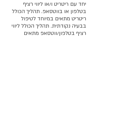
יחד עם ריטריט ו/או ליווי רציף
בטלפון או בווטסאפ. תהליך הכולל
ריטריט מתאים במיוחד לטיפול
בבעיה נקודתית. תהליך הכולל ליווי
רציף בטלפון/ווטסאפ מתאים
במיוחד לסובלים מויסות רגשי,
חרדות ודיכאון ומאפשר לווסת
רגשות ולהזרים אנרגית חיים בין
פגישה לפגישה
באיזו שיטת טיפול את
משתמשת?
טיפול פסיכותרפי (שיחה)
המשלבת כלים סומטים מתחום
גוף נפש והמיינדפולנס. בנוסף, אני
מטפלת גם ב-CBT