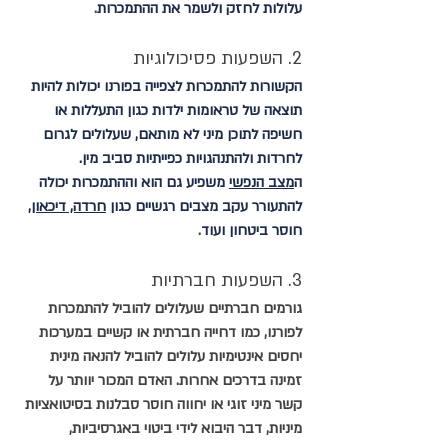
עלולות לחזק ולשמר את ההתמכרות
.
2. השפעות פסיכולוגיות 
הקשורות להתמכרות לצפייה בפורנו יכולות להיות 
תוצאה של טראומות ילדות כגון התעללות או 
חשיפה לתוכן מיני לא מותאם, שעלולים לגרום 
לחרדות ולהתנהגויות כפייתיות סביב מין.
ה
מצב הנפשי
 משפיע גם הוא וההתמכרות יכולה 
להתעורר עקב מצבים רגשיים כגון 
חרדה, דיכאון
, 
חוסר ביטחון ועוד
.
3. השפעות חברתיות 
גורמים 
חברתיים
 שעלולים להוביל להתמכרות 
לפורנו, כמו דחייה חברתית או קשיים במערכות 
יחסים אינטימיות עלולים להוביל להנאה מינית 
זמינה בדרכים אחרות. 
האדם המכור יוותר על 
קשר מיני זוגי או יחווה חוסר סבלנות בסיטואציות 
מיניות, דבר היבוא לידי ביטוי באגרסיביות, 