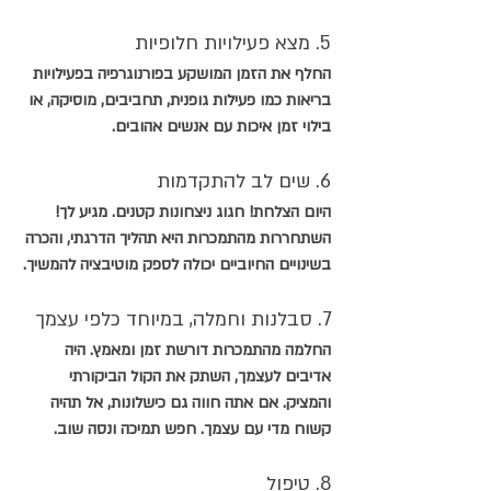
5. מצא פעילויות חלופיות
החלף את הזמן המושקע בפורנוגרפיה בפעילויות 
בריאות כמו פעילות גופנית, תחביבים, מוסיקה, או 
בילוי זמן איכות עם אנשים אהובים.
6. שים לב להתקדמות
היום הצלחת! חגוג ניצחונות קטנים. מגיע לך! 
השתחררות מהתמכרות היא תהליך הדרגתי, והכרה 
בשינויים החיוביים יכולה לספק מוטיבציה להמשיך.
7. סבלנות וחמלה, במיוחד כלפי עצמך 
החלמה מהתמכרות דורשת זמן ומאמץ. היה 
אדיבים לעצמך, השתק את הקול הביקורתי 
והמציק. אם אתה חווה גם כישלונות, אל תהיה 
קשוח מדי עם עצמך. חפש תמיכה ונסה שוב.
8. טיפול