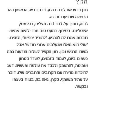
הזו?
רונן כבש את ליבה ברגע. כבר בדייט הראשון היא 
הרגישה שהפעם זה זה. 
גבוה, חתיך על. גבר גבר. מצליח, כריזמטי, 
אינטליגנט בטירוף. כמעט טוב מכדי להיות אמיתי.
חברות אמרו לה להרגיע. ״להוריד ציפיות״, הזהירו. 
״אולי הוא מאלו שנעלמים אחרי חודש״ אבל 
משהו הרגיש נכון. רונן הקפיד לשלוח הודעות כמה 
פעמים ביום, לעמוד בזמנים, לשדר בטחון 
ואמינות, להתעמק ולכבד את עולמה ומעשיה. דאג 
להיכרות מהירה עם הקרובים והחברים שלו. דיבר 
על עתיד משותף. סקרן, גאה בה, בטוח בעצמו 
ובקשר.