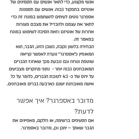
אנשי מקצוע, כדי לתאר אנשים עם תסמינים של 
אוטיזם בתפקוד גבוה. אנשים עם תסמונת 
אספרגר נוטים לעיתים להשתמש במונח זה כדי 
לתאר את עצמם ולהבדיל את מצבם מצורות 
אחרות של אוטיזם וזאת הסיבה לשימוש במונח 
במאמר זה.
הבחירה בלשון נקבה, כשבן הזוג, הגבר, הוא 
המאופיין כ״אספרגר״ נועדה לאפשר קריאה 
שוטפת ונוחה וגם נובעת מכך שאחוז הגברים 
המאובחנים גבוה יותר -  נתוני מחקרים מצביעים 
על יחס של כ- 4:1 לטובת הגברים, כלומר על כל 
אישה מאובחנת ישנם כארבעה גברים מאובחנים.
מדובר באספרגר? איך אפשר 
לדעת?
אם הסעיפים ברשימה, או חלקם, מאפיינים את 
הגבר שאתך – יתכן וכן, מדובר באספרגר.