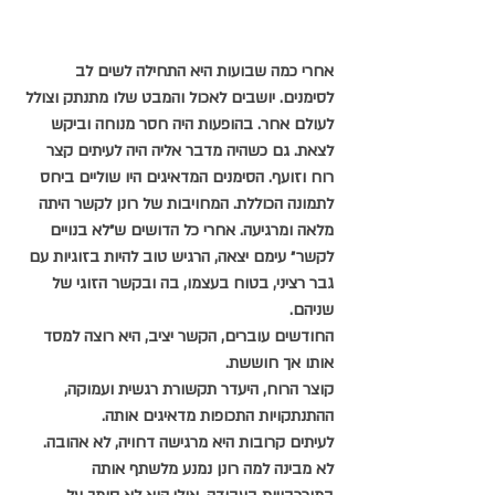
אחרי כמה שבועות היא התחילה לשים לב 
לסימנים. יושבים לאכול והמבט שלו מתנתק וצולל 
לעולם אחר. בהופעות היה חסר מנוחה וביקש 
לצאת. גם כשהיה מדבר אליה היה לעיתים קצר 
רוח וזועף. הסימנים המדאיגים היו שוליים ביחס 
לתמונה הכוללת. המחויבות של רונן לקשר היתה 
מלאה ומרגיעה. אחרי כל הדושים ש״לא בנויים 
לקשר״ עימם יצאה, הרגיש טוב להיות בזוגיות עם 
גבר רציני, בטוח בעצמו, בה ובקשר הזוגי של 
שניהם.
החודשים עוברים, הקשר יציב, היא רוצה למסד 
אותו אך חוששת. 
קוצר הרוח, היעדר תקשורת רגשית ועמוקה, 
ההתנתקויות התכופות מדאיגים אותה.
לעיתים קרובות היא מרגישה דחויה, לא אהובה. 
לא מבינה למה רונן נמנע מלשתף אותה 