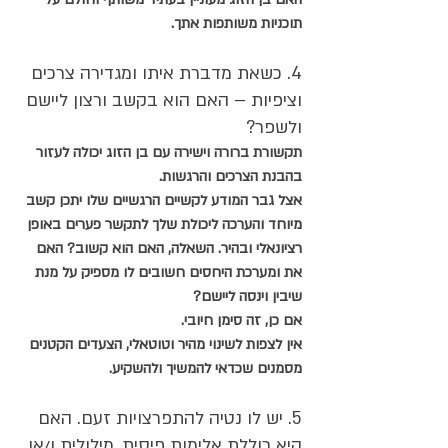
תוכניות משותפות אתך.
4. כשאת מדברת איתו ומגדירה צרכים 
וציפיות – האם הוא בקשב ורצון ליישם 
ולשפר?
תקשורת ברורה וישירה עם בן הזוג יכולה לעזור 
בהבנת הצרכים והרגשות.
אצל גבר המודע לקשיים הרגשיים שלו יתכן קשב 
מיוחד והערכה ליכולת שלך לתקשר פערים באופן 
רציונאלי ובהיר. השאלה, האם הוא קשוב? האם 
את ומערכת היחסים חשובים לו מספיק על מנת 
שיבין וינסה ליישם? 
אם כן, זה סימן חיובי.
אין לצפות לשינוי מהיר וטוטאלי, הצעדים הקטנים 
מסמנים שכדאי להמשיך ולהשקיע.
5. יש לו נטיה להתפרצויות זעם. האם 
היא כוללת אלימות פיסית, מילולית ו/או 