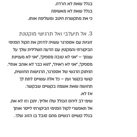
בגלל שאת לא חרדה.
בגלל שאת לא מאשימה
כי את מתקשרת היטב ומשלימה אותו.
3. אל תיעלבי ואל תרגישי מוקטנת
זוגיות עם אספרגר עשויה לחזק את הקול הפנימי 
הביקורתי והמקטין עם הדעה השלילית שלך על 
עצמך – ״אני לא טובה מספיק״, ״אני לא מעניינת 
מספיק״, ״אני לא ראויה״, ״הוא כבר לא אוהב אותי״. 
הניתוק הרגשי של אספרגר, הרגישות החושית, 
קושי בקשר ועין – כל אלה עשויים לתת לך 
תחושה שאת אשמה בקשיים שבקשר.
אז לא.
שימי לב ליחס הכולל שלו אלייך. יתכן וזו לא את. 
אל תאפשרי לקול הפנימי הביקורתי לייסר אותך 
בגלל קשיים רגשיים מהם סובל בן הזוג שלך.
נסי להבין ולהוקיר את שפת 
האהבה היחודית
 שלו. 
הדרכים בהן בן הזוג מביע אהבה ודאגה, מעשים 