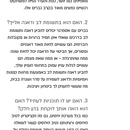
מאפיינים כמו יושר, כנות והעדר נטייה למשחקים 
רגשיים נפוצים מאוד בקרב גברים אלו.     
2. האם הוא בתשומת לב ודאגה אלייך?
גברים עם אספרגר יכולים להביע דאגה ותשומת 
לב בדרכים שאולי אינן תמיד ברורות או מקובלות 
חברתית. הם עשויים להיות מאוד דאגניים 
ומסורים, אך הביטוי של הדאגה יכול להיות שונה 
ממה שהתרגלת – או ממה שאת מצפה. הם 
עשויים לגלות עניין עמוק בתחומי העניין שלך, 
להביע דאגה ותשומת לב באמצעות מחוות קטנות 
ויומיומיות ולדאוג לשמירה על סדר ושגרה בבית, 
מה שעשוי להעניק לך ביטחון ויציבות.
3. האם יש לו תוכניות לעתיד? האם 
הוא רואה אותך לוקחת בהן חלק?
כמו בכל מערכת יחסים, גם פה הקריטריון לטיב 
היחסים ורצינותם וטיב היחסים קשור לשאלה 
האם בן הזוג מעוניין בעתיד משותף וחולם על 