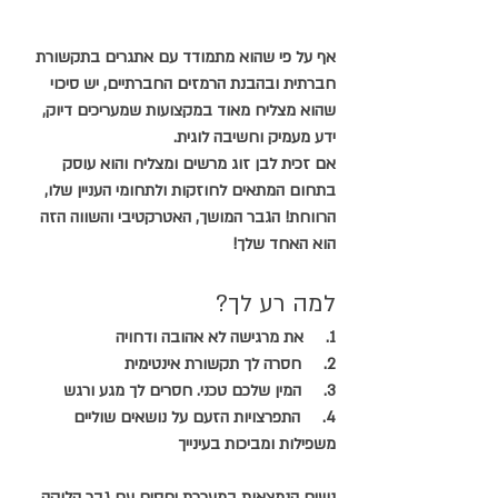
אף על פי שהוא מתמודד עם אתגרים בתקשורת 
חברתית ובהבנת הרמזים החברתיים, יש סיכוי 
שהוא מצליח מאוד במקצועות שמעריכים דיוק, 
ידע מעמיק וחשיבה לוגית.
אם זכית לבן זוג מרשים ומצליח והוא עוסק 
בתחום המתאים לחוזקות ולתחומי העניין שלו, 
הרווחת! הגבר המושך, האטרקטיבי והשווה הזה 
הוא האחד שלך!
למה רע לך?
1.     את מרגישה לא אהובה ודחויה
2.     חסרה לך תקשורת אינטימית
3.     המין שלכם טכני. חסרים לך מגע ורגש
4.     התפרצויות הזעם על נושאים שוליים 
משפילות ומביכות בעינייך
נשים הנמצאות במערכת יחסים עם גבר הלוקה 