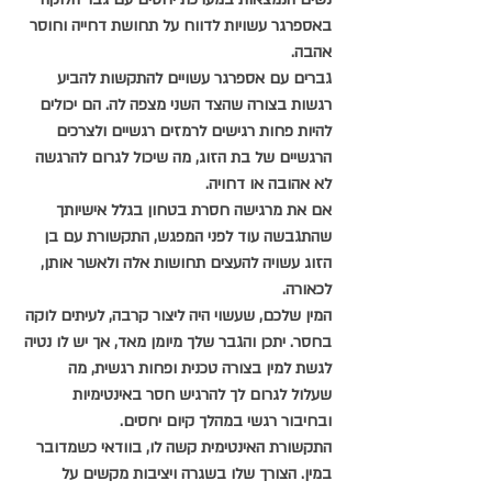
באספרגר עשויות לדווח על תחושת דחייה וחוסר 
אהבה. 
גברים עם אספרגר עשויים להתקשות להביע 
רגשות בצורה שהצד השני מצפה לה. הם יכולים 
להיות פחות רגישים לרמזים רגשיים ולצרכים 
הרגשיים של בת הזוג, מה שיכול לגרום להרגשה 
לא אהובה או דחויה.
אם את מרגישה חסרת בטחון בגלל אישיותך 
שהתגבשה עוד לפני המפגש, התקשורת עם בן 
הזוג עשויה להעצים תחושות אלה ולאשר אותן, 
לכאורה.
המין שלכם, שעשוי היה ליצור קרבה, לעיתים לוקה 
בחסר. יתכן והגבר שלך מיומן מאד, אך יש לו נטיה 
לגשת למין בצורה טכנית ופחות רגשית, מה 
שעלול לגרום לך להרגיש חסר באינטימיות 
ובחיבור רגשי במהלך קיום יחסים.
התקשורת האינטימית קשה לו, בוודאי כשמדובר 
במין. הצורך שלו בשגרה ויציבות מקשים על 