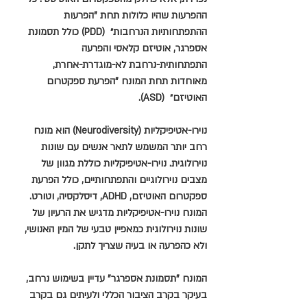
ההפרעות שהיו כלולות תחת "הפרעות 
ההתפתחותיות הנרחבות״  (PDD) כולל תסמונת 
אספרגר, אוטיזם קלאסי והפרעה 
התפתחותית-נרחבת לא-מוגדרת-אחרת, 
מאוחדות תחת המונח "הפרעת ספקטרום 
האוטיזם״  (ASD).
נוירו-אטיפיקליות (Neurodiversity) הוא מונח 
רחב יותר המשמש לתאר אנשים עם שונות 
נוירולוגית. נוירו-אטיפיקליות כוללת מגוון של 
מצבים נוירולוגיים והתפתחותיים, כולל הפרעת 
ספקטרום האוטיזם, ADHD, דיסלקסיה, וטורט. 
המונח נוירו-אטיפיקליות מדגיש את הרעיון של 
שונות נוירולוגית כמאפיין טבעי של המין האנושי, 
ולא כהפרעה או בעיה שצריך לתקן.
המונח "תסמונת אספרגר" עדיין בשימוש נרחב, 
בעיקר בקרב הציבור הכללי ולעיתים גם בקרב 